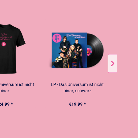
Universum ist nicht
LP - Das Universum ist nicht
LP - All
binär
binär, schwarz
24.99 *
€19.99 *