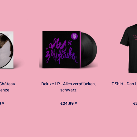
 Château
Deluxe LP - Alles zerpflücken,
T-Shirt - Das 
renze
schwarz
 *
€24.99 *
€